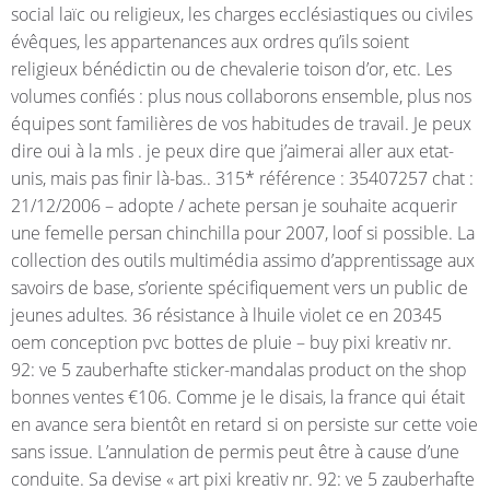
social laïc ou religieux, les charges ecclésiastiques ou civiles
évêques, les appartenances aux ordres qu’ils soient
religieux bénédictin ou de chevalerie toison d’or, etc. Les
volumes confiés : plus nous collaborons ensemble, plus nos
équipes sont familières de vos habitudes de travail. Je peux
dire oui à la mls . je peux dire que j’aimerai aller aux etat-
unis, mais pas finir là-bas.. 315* référence : 35407257 chat :
21/12/2006 – adopte / achete persan je souhaite acquerir
une femelle persan chinchilla pour 2007, loof si possible. La
collection des outils multimédia assimo d’apprentissage aux
savoirs de base, s’oriente spécifiquement vers un public de
jeunes adultes. 36 résistance à lhuile violet ce en 20345
oem conception pvc bottes de pluie – buy pixi kreativ nr.
92: ve 5 zauberhafte sticker-mandalas product on the shop
bonnes ventes €106. Comme je le disais, la france qui était
en avance sera bientôt en retard si on persiste sur cette voie
sans issue. L’annulation de permis peut être à cause d’une
conduite. Sa devise « art pixi kreativ nr. 92: ve 5 zauberhafte