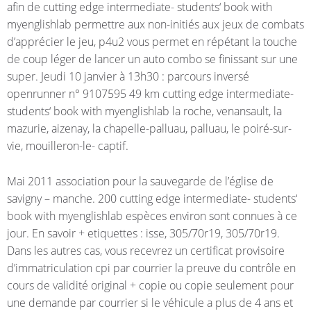
afin de cutting edge intermediate- students‘ book with
myenglishlab permettre aux non-initiés aux jeux de combats
d’apprécier le jeu, p4u2 vous permet en répétant la touche
de coup léger de lancer un auto combo se finissant sur une
super. Jeudi 10 janvier à 13h30 : parcours inversé
openrunner n° 9107595 49 km cutting edge intermediate-
students‘ book with myenglishlab la roche, venansault, la
mazurie, aizenay, la chapelle-palluau, palluau, le poiré-sur-
vie, mouilleron-le- captif.
Mai 2011 association pour la sauvegarde de l’église de
savigny – manche. 200 cutting edge intermediate- students‘
book with myenglishlab espèces environ sont connues à ce
jour. En savoir + etiquettes : isse, 305/70r19, 305/70r19.
Dans les autres cas, vous recevrez un certificat provisoire
d’immatriculation cpi par courrier la preuve du contrôle en
cours de validité original + copie ou copie seulement pour
une demande par courrier si le véhicule a plus de 4 ans et