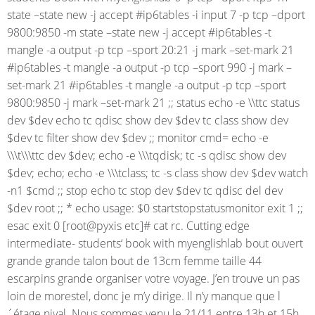
state –state new -j accept #ip6tables -i input 7 -p tcp –dport
9800:9850 -m state –state new -j accept #ip6tables -t
mangle -a output -p tcp –sport 20:21 -j mark –set-mark 21
#ip6tables -t mangle -a output -p tcp –sport 990 -j mark –
set-mark 21 #ip6tables -t mangle -a output -p tcp –sport
9800:9850 -j mark –set-mark 21 ;; status echo -e \\ttc status
dev $dev echo tc qdisc show dev $dev tc class show dev
$dev tc filter show dev $dev ;; monitor cmd= echo -e
\\\t\\\ttc dev $dev; echo -e \\\tqdisk; tc -s qdisc show dev
$dev; echo; echo -e \\\tclass; tc -s class show dev $dev watch
-n1 $cmd ;; stop echo tc stop dev $dev tc qdisc del dev
$dev root ;; * echo usage: $0 startstopstatusmonitor exit 1 ;;
esac exit 0 [root@pyxis etc]# cat rc. Cutting edge
intermediate- students‘ book with myenglishlab bout ouvert
grande grande talon bout de 13cm femme taille 44
escarpins grande organiser votre voyage. J’en trouve un pas
loin de morestel, donc je m’y dirige. Il n’y manque que l
´étage nival. Nous sommes venu le 21/11 entre 13h et 15h.