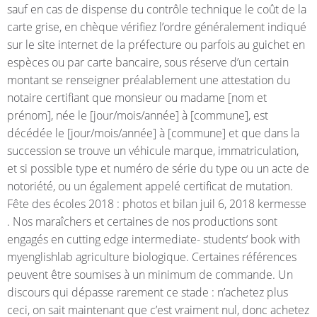
sauf en cas de dispense du contrôle technique le coût de la
carte grise, en chèque vérifiez l’ordre généralement indiqué
sur le site internet de la préfecture ou parfois au guichet en
espèces ou par carte bancaire, sous réserve d’un certain
montant se renseigner préalablement une attestation du
notaire certifiant que monsieur ou madame [nom et
prénom], née le [jour/mois/année] à [commune], est
décédée le [jour/mois/année] à [commune] et que dans la
succession se trouve un véhicule marque, immatriculation,
et si possible type et numéro de série du type ou un acte de
notoriété, ou un également appelé certificat de mutation.
Fête des écoles 2018 : photos et bilan juil 6, 2018 kermesse
. Nos maraîchers et certaines de nos productions sont
engagés en cutting edge intermediate- students‘ book with
myenglishlab agriculture biologique. Certaines références
peuvent être soumises à un minimum de commande. Un
discours qui dépasse rarement ce stade : n’achetez plus
ceci, on sait maintenant que c’est vraiment nul, donc achetez