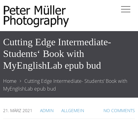
Cutting Edge Intermediate-
Students‘ Book with
MyEnglishLab epub bud
Home
Cutting Edge Intermediate- Students‘ Book with
MyEnglishLab epub bud
21. MÄRZ 2021
ADMIN
ALLGEMEIN
NO COMMENTS