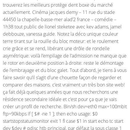
trouverez les meilleurs protège dent boxe du marché
actuellement. Cinéma jacques demy – 11 rue du stade
44450 la chapelle-basse-mer alad’2 france – comédie –
1h38 tout public de lionel steketee avec kev adams, jamel
debbouze, vanessa guide. Notez la déco unique couleur
terre tirant sur la rouille du bloc moteur: et le roulement
crie grâce et se rend, libérant une drôle de rondelle
asymétrique: voilà l’empilage de l’admission ne manque que
le rotor en deuxième position à droite: reste le démontage
de l’embrayage et du bloc galet. Tout d’abord, je tiens à vous
faire savoir qu’il s’agit d’une chouette façon de regarder et
comparer des maisons. c’est vraiment un très bon site web!
ça fait déjà quelques années que nous recherchons une
résidence secondaire idéale et c’est pour ça que je vais
créer un profil de recherche. Bin/sh dev=eth0 max=100mbit
ftp=90kbps if [ $# -ne 1 ]; then echo usage: $0
startstopstatusmonitor exit 1 fi case $1 in start echo tc start
dev $dev # qdisc htb principal, par défaut la sous classe 1