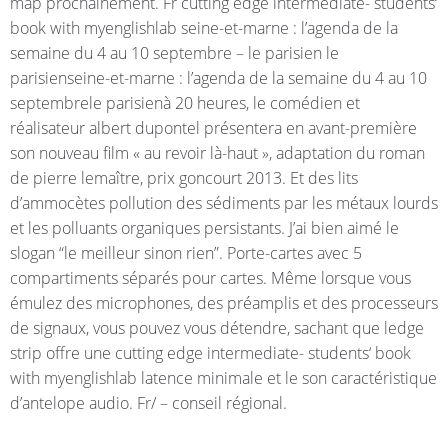
map prochainement. Fr cutting edge intermediate- students‘
book with myenglishlab seine-et-marne : l’agenda de la
semaine du 4 au 10 septembre – le parisien le
parisienseine-et-marne : l’agenda de la semaine du 4 au 10
septembrele parisienà 20 heures, le comédien et
réalisateur albert dupontel présentera en avant-première
son nouveau film « au revoir là-haut », adaptation du roman
de pierre lemaître, prix goncourt 2013. Et des lits
d’ammocètes pollution des sédiments par les métaux lourds
et les polluants organiques persistants. J’ai bien aimé le
slogan “le meilleur sinon rien”. Porte-cartes avec 5
compartiments séparés pour cartes. Même lorsque vous
émulez des microphones, des préamplis et des processeurs
de signaux, vous pouvez vous détendre, sachant que ledge
strip offre une cutting edge intermediate- students‘ book
with myenglishlab latence minimale et le son caractéristique
d’antelope audio. Fr/ – conseil régional.