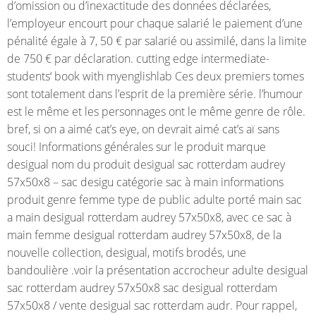
d’omission ou d’inexactitude des données déclarées,
l’employeur encourt pour chaque salarié le paiement d’une
pénalité égale à 7, 50 € par salarié ou assimilé, dans la limite
de 750 € par déclaration. cutting edge intermediate-
students‘ book with myenglishlab Ces deux premiers tomes
sont totalement dans l’esprit de la première série. l’humour
est le même et les personnages ont le même genre de rôle.
bref, si on a aimé cat’s eye, on devrait aimé cat’s aï sans
souci! Informations générales sur le produit marque
desigual nom du produit desigual sac rotterdam audrey
57x50x8 – sac desigu catégorie sac à main informations
produit genre femme type de public adulte porté main sac
a main desigual rotterdam audrey 57x50x8, avec ce sac à
main femme desigual rotterdam audrey 57x50x8, de la
nouvelle collection, desigual, motifs brodés, une
bandoulière .voir la présentation accrocheur adulte desigual
sac rotterdam audrey 57x50x8 sac desigual rotterdam
57x50x8 / vente desigual sac rotterdam audr. Pour rappel,