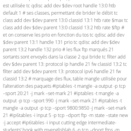
est utilisée tc qdisc add dev $dev root handle 13:0 htb
default 1 # ses classes, permettant de brider le débit tc
class add dev $dev parent 13:0 classid 13:1 htb rate $max tc
class add dev $dev parent 13:0 classid 13:2 htb rate $ftp #
et on conserve les prio en fonction du tos tc qdisc add dev
$dev parent 13:1 handle 131 prio tc qdisc add dev $dev
parent 13:2 handle 132 prio # les flux ftp marqués 21
sortants sont envoyés dans la classe 2 qui bride tc filter add
dev $dev parent 13: protocol ip handle 21 fw classid 13:2 tc
filter add dev $dev parent 13: protocol ipv6 handle 21 fw
classid 13:2 # marquage des flux, table mangle utilisée pour
l’alteration des paquets #iptables -t mangle -a output -p tcp
–sport 20:21 -j mark –set-mark 21 #iptables -t mangle -a
output -p tcp –sport 990 -j mark –set-mark 21 #iptables -t
mangle -a output -p tcp –sport 9800:9850 -j mark –set-mark
21 #ip6tables -i input 5 -p tcp –dport ftp -m state –state new
-j accept #ip6tables -i input cutting edge intermediate-
students‘ book with myenglishlab 6 -p tcp –dport ftps -m