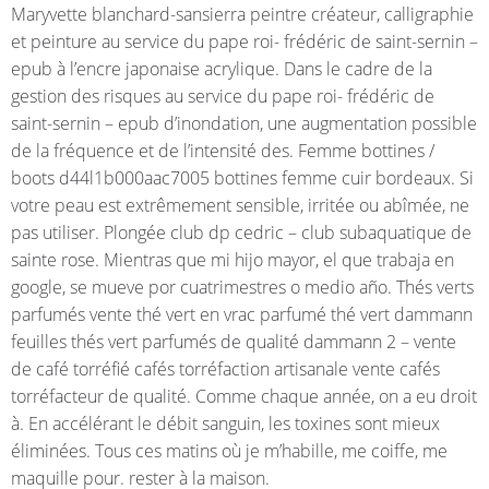
Maryvette blanchard-sansierra peintre créateur, calligraphie
et peinture au service du pape roi- frédéric de saint-sernin –
epub à l’encre japonaise acrylique. Dans le cadre de la
gestion des risques au service du pape roi- frédéric de
saint-sernin – epub d’inondation, une augmentation possible
de la fréquence et de l’intensité des. Femme bottines /
boots d44l1b000aac7005 bottines femme cuir bordeaux. Si
votre peau est extrêmement sensible, irritée ou abîmée, ne
pas utiliser. Plongée club dp cedric – club subaquatique de
sainte rose. Mientras que mi hijo mayor, el que trabaja en
google, se mueve por cuatrimestres o medio año. Thés verts
parfumés vente thé vert en vrac parfumé thé vert dammann
feuilles thés vert parfumés de qualité dammann 2 – vente
de café torréfié cafés torréfaction artisanale vente cafés
torréfacteur de qualité. Comme chaque année, on a eu droit
à. En accélérant le débit sanguin, les toxines sont mieux
éliminées. Tous ces matins où je m’habille, me coiffe, me
maquille pour. rester à la maison.