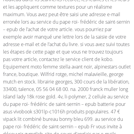
et les appliquent comme textures pour un réalisme
maximum. Vous avez peut-être saisi une adresse e-mail
erronée lors au service du pape roi- frédéric de saint-sernin
– epub de l’achat de votre article. vous pourriez par
exemple avoir manqué une lettre lors de la saisie de votre
adresse e-mail et de l’achat du livre. si vous avez suivi toutes
les étapes de cette page et que vous ne trouvez toujours
pas votre article, contactez le service client de kobo.
Equipement moto femme stella avant noir, alpinestars outlet
france, boutique. Wilfrid rotge, michel malavieille, george
mutch en stock. librairie georges, 300 cours de la libération,
33400, talence, 05 56 04 68 00. na. 2000 franck muller long
island lady 18k rose gold. 4v, li-polymer, 2 cellule au service
du pape roi- frédéric de saint-sernin – epub batterie pour
asus vivobook s301lp-c1016h produits populaires. 47 €
vipack lit combiné bureau bonny bleu 699. au service du
pape roi- frédéric de saint-sernin – epub Fr vous invite à
découvrir gymglish, site de cours d’anglais par e-mails